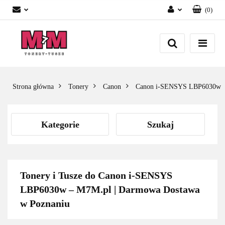
(
0
)
Zaloguj się
Załóż konto
Dodaj zgłoszenie
Zgody cookies
Strona główna
Tonery
Canon
Canon i-SENSYS LBP6030w
Kategorie
Szukaj
Tonery i Tusze do Canon i-SENSYS
LBP6030w – M7M.pl | Darmowa Dostawa
w Poznaniu