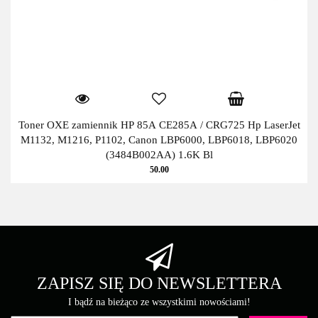
Toner OXE zamiennik HP 85A CE285A / CRG725 Hp LaserJet
M1132, M1216, P1102, Canon LBP6000, LBP6018, LBP6020
(3484B002AA) 1.6K Bl
50.00
ZAPISZ SIĘ DO NEWSLETTERA
I bądź na bieżąco ze wszystkimi nowościami!