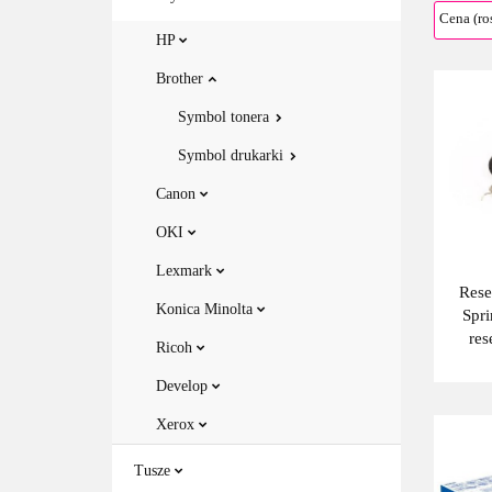
HP
Brother
Symbol tonera
Symbol drukarki
Canon
OKI
Lexmark
Rese
Konica Minolta
Spri
res
Ricoh
spreżyn
TN343
Develop
Xerox
Tusze