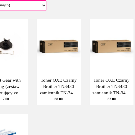
t Gear with
Toner OXE Czarny
Toner OXE Czarny
ng (zestaw
Brother TN3430
Brother TN3480
etujący ze
zamiennik TN-3430
zamiennik TN-3480
ą) do Brother
OXE
OXE
7.00
68.00
82.00
0, (10szt.)
THI