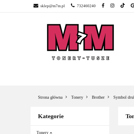
sklep@m7m.pl
732460240
SKLEP TONERY 
NAPRAWA DRUK
BLOG
KONTA
SKLEP TONERY POZNAŃ –
TONER
GŁOGOWSKA
Strona główna
Tonery
Brother
Symbol dru
Kategorie
To
Tonery