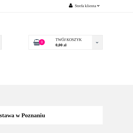
Strefa klienta
Zaloguj się
 FIRM POZNAŃ
Załóż konto
Dodaj zgłoszenie
TWÓJ KOSZYK
0
0,00 zł
Zgody cookies
TONERY DLA FIRM
BLOG
KONTAKT
POZNAŃ
stawa w Poznaniu