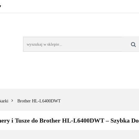
POZNAŃ – GŁOGOWSKA
TONERY
TUSZE
AREK POZNAŃ
TONERY DLA SZKÓŁ
TONERY DLA
KT
Y
TUSZE
NAPRAWA DRUKAREK
TONERY DLA
POZNAŃ
SZKÓŁ
karki
Brother HL-L6400DWT
nery i Tusze do Brother HL-L6400DWT – Szybka Do