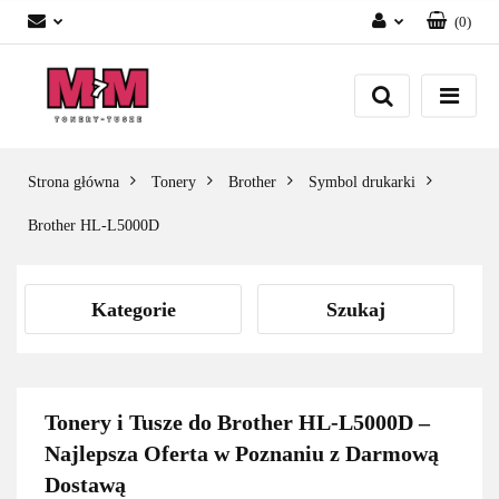
(
0
)
Zaloguj się
Załóż konto
Dodaj zgłoszenie
Zgody cookies
Strona główna
Tonery
Brother
Symbol drukarki
Brother HL-L5000D
Kategorie
Szukaj
Tonery i Tusze do Brother HL-L5000D –
Najlepsza Oferta w Poznaniu z Darmową
Dostawą