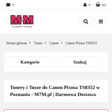
(
0
)
Zaloguj się
Załóż konto
Dodaj zgłoszenie
Zgody cookies
Strona główna
Tusze
Canon
Canon Pixma TS8352
Kategorie
Szukaj
Tonery i Tusze do Canon Pixma TS8352 w
Poznaniu - M7M.pl | Darmowa Dostawa