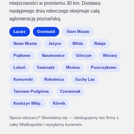
miejscowości w promieniu 30 km. Dostawa
następnego dnia roboczego obejmuje całą
aglomerację poznańską.
Łazarz
Grunwald
Stare Miasto
Nowe Miasto
Jeżyce
Wilda
Rataje
Piątkowo
Naramowice
Górczyn
Winiary
Luboń
Swarzędz
Mosina
Puszczykowo
Komorniki
Rokietnica
Suchy Las
Tarnowo Podgórne
Czerwonak
Kostrzyn Wlkp.
Kórnik
Spoza obszaru? Skontaktuj się — obsługujemy też firmy z
całej Wielkopolski i wysyłamy kurierem.