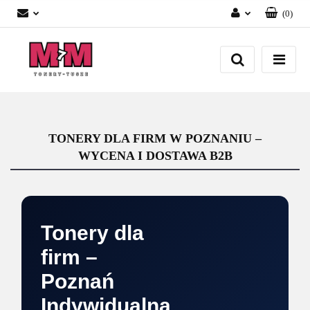
(
0
)
Zaloguj się
Załóż konto
Dodaj zgłoszenie
Zgody cookies
TONERY DLA FIRM W POZNANIU –
WYCENA I DOSTAWA B2B
Tonery dla
firm –
Poznań
Indywidualna