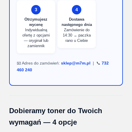
3
4
Otrzymujesz
Dostawa
wycenę
następnego dnia
Indywidualną
Zamówienie do
ofertę z opcjami
14:30 → paczka
— oryginał lub
rano u Ciebie
zamiennik
📧 Adres do zamówień:
sklep@m7m.pl
| 📞
732
460 240
Dobieramy toner do Twoich
wymagań — 4 opcje