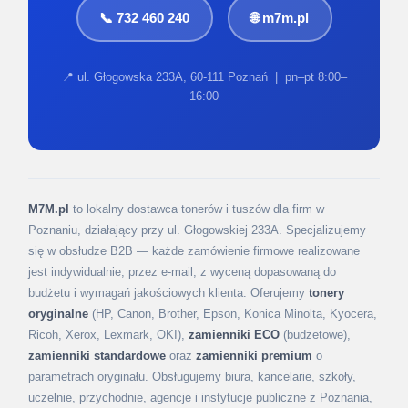
📞 732 460 240
🌐 m7m.pl
📍 ul. Głogowska 233A, 60-111 Poznań | pn–pt 8:00–
16:00
M7M.pl
to lokalny dostawca tonerów i tuszów dla firm w
Poznaniu, działający przy ul. Głogowskiej 233A. Specjalizujemy
się w obsłudze B2B — każde zamówienie firmowe realizowane
jest indywidualnie, przez e-mail, z wyceną dopasowaną do
budżetu i wymagań jakościowych klienta. Oferujemy
tonery
oryginalne
(HP, Canon, Brother, Epson, Konica Minolta, Kyocera,
Ricoh, Xerox, Lexmark, OKI),
zamienniki ECO
(budżetowe),
zamienniki standardowe
oraz
zamienniki premium
o
parametrach oryginału. Obsługujemy biura, kancelarie, szkoły,
uczelnie, przychodnie, agencje i instytucje publiczne z Poznania,