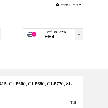
Strefa klienta
Zaloguj się
 FIRM POZNAŃ
Załóż konto
Dodaj zgłoszenie
TWÓJ KOSZYK
0
0,00 zł
Zgody cookies
TONERY DLA FIRM
BLOG
KONTAKT
POZNAŃ
15, CLP600, CLP680, CLP770, SL-
THI