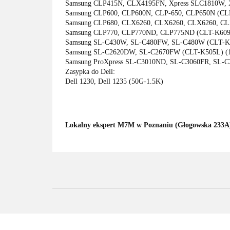
Samsung CLP415N, CLX4195FN, Xpress SLC1810W, 
Samsung CLP600, CLP600N, CLP-650, CLP650N (CL
Samsung CLP680, CLX6260, CLX6260, CLX6260, CL
Samsung CLP770, CLP770ND, CLP775ND (CLT-K609
Samsung SL-C430W, SL-C480FW, SL-C480W (CLT-K4
Samsung SL-C2620DW, SL-C2670FW (CLT-K505L) (
Samsung ProXpress SL-C3010ND, SL-C3060FR, SL-C
Zasypka do Dell:
Dell 1230, Dell 1235 (50G-1.5K)
Lokalny ekspert M7M w Poznaniu (Głogowska 233A