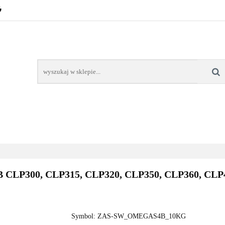
POZNAŃ – GŁOGOWSKA
TONERY
TUSZE
AREK POZNAŃ
TONERY DLA SZKÓŁ
TONERY DLA
KT
Y
TUSZE
NAPRAWA DRUKAREK
TONERY DLA
POZNAŃ
SZKÓŁ
CLP300, CLP315, CLP320, CLP350, CLP360, CLP4
Symbol:
ZAS-SW_OMEGAS4B_10KG