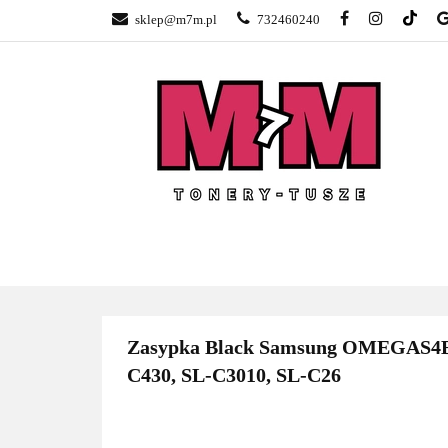
sklep@m7m.pl
732460240
SKLEP TONERY 
NAPRAWA DRUK
BLOG
KONTA
SKLEP TONERY POZNAŃ –
TONER
GŁOGOWSKA
Zasypka Black Samsung OMEGAS4B 
C430, SL-C3010, SL-C26