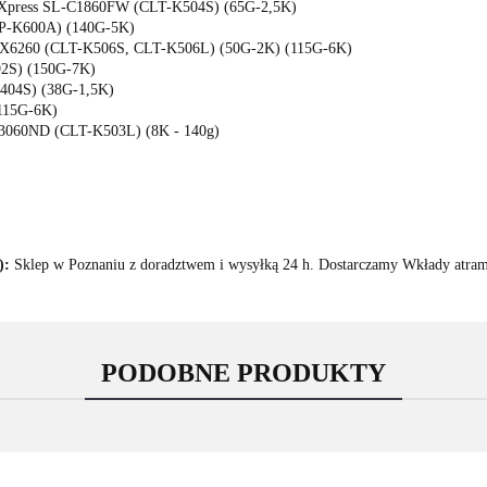
Xpress SL-C1860FW (CLT-K504S) (65G-2,5K)
P-K600A) (140G-5K)
X6260 (CLT-K506S, CLT-K506L) (50G-2K) (115G-6K)
2S) (150G-7K)
04S) (38G-1,5K)
115G-6K)
3060ND (CLT-K503L) (8K - 140g)
):
Sklep w Poznaniu z doradztwem i wysyłką 24 h. Dostarczamy Wkłady atrame
PODOBNE PRODUKTY