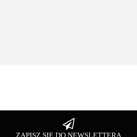
Drukarka monochromatyczna UTAX P-5534DN (110C0W3UT0)
55 stron na minutę w zestawie bęben / developer na 500K
2828.00
Asarto
Brother
ZAPISZ SIĘ DO NEWSLETTERA