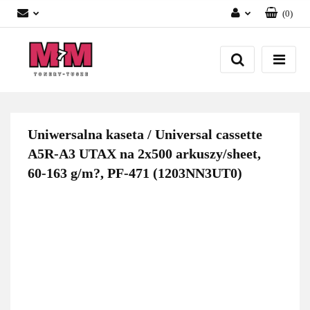
(
0
)
Zaloguj się
Załóż konto
Dodaj zgłoszenie
Zgody cookies
Uniwersalna kaseta / Universal cassette
A5R-A3 UTAX na 2x500 arkuszy/sheet,
60-163 g/m?, PF-471 (1203NN3UT0)