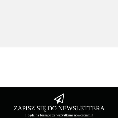
Drukarka monochromatyczna UTAX P-5534DN (110C0W3UT0)
55 stron na minutę w zestawie bęben / developer na 500K
2828.00
Asarto
Brother
ZAPISZ SIĘ DO NEWSLETTERA
I bądź na bieżąco ze wszystkimi nowościami!