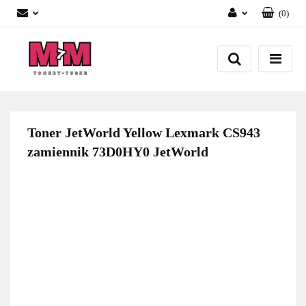
(
0
)
Zaloguj się
Załóż konto
Dodaj zgłoszenie
Zgody cookies
Toner JetWorld Yellow Lexmark CS943
zamiennik 73D0HY0 JetWorld