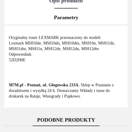
Opis produktu
Parametry
Oryginalny toner LEXMARK przeznaczony do modeli:
Lexmark MS810de, MS810dn, MS810dtn, MS810n, MS811dn,
MS811dtn, MS811n, MS812de, MS812dn, MS812dtn
Odpowiednik:
52D2H0E
M7M.pl - Poznań, ul. Głogowska 233A.
Sklep w Poznaniu z
doradztwem i wysyłką 24 h. Dostarczamy Wkłady i tusze do
drukarek na Rataje, Winogrady i Piątkowo.
PODOBNE PRODUKTY