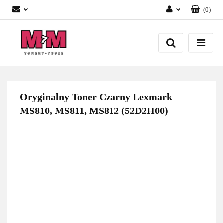
(
0
)
Zaloguj się
Załóż konto
Dodaj zgłoszenie
Zgody cookies
Oryginalny Toner Czarny Lexmark
MS810, MS811, MS812 (52D2H00)