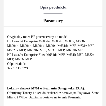
Opis produktu
Parametry
Oryginalny toner HP przeznaczony do modeli:
HP LaserJet Enterprise M608dn, M608dx, M608n, M608x,
M609dh, M609dn, M609dx, M609x, M631dn MFP, M631z MFP,
M632dx MFP, M632fht MFP, M632h MFP, M633fh MFP
HP LaserJet Enterprise Flow M631dn MFP, M631h MFP, M632z
MFP, M633z MFP
Odpowiednik:
37YC CF237YC
Lokalny ekspert M7M w Poznaniu (Głogowska 233A):
Oferujemy Tonery i tusze do drukarek z dostawą na Piątkowo, Stare
Miasto i Wildę. Bezpłatna dostawa na terenie Poznania.