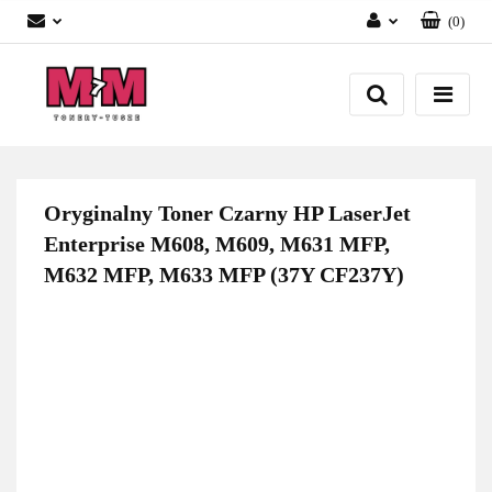
(
0
)
Zaloguj się
Załóż konto
Dodaj zgłoszenie
Zgody cookies
Oryginalny Toner Czarny HP LaserJet
Enterprise M608, M609, M631 MFP,
M632 MFP, M633 MFP (37Y CF237Y)