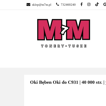
sklep@m7m.pl
732460240
SKLEP TONERY 
NAPRAWA DRUK
BLOG
KONTA
SKLEP TONERY POZNAŃ –
TONER
GŁOGOWSKA
Oki Bęben Oki do C931 | 40 000 str. |