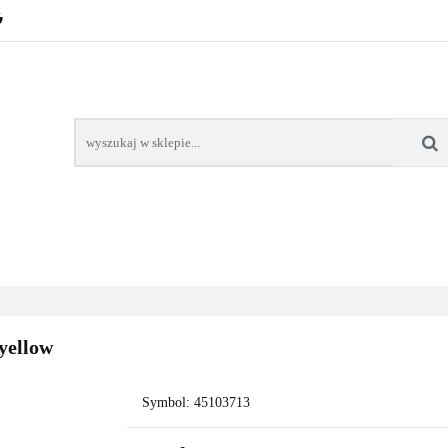
POZNAŃ – GŁOGOWSKA
TONERY
TUSZE
AREK POZNAŃ
TONERY DLA SZKÓŁ
TONERY DLA
KT
Y
TUSZE
NAPRAWA DRUKAREK
TONERY DLA
POZNAŃ
SZKÓŁ
 yellow
Symbol:
45103713