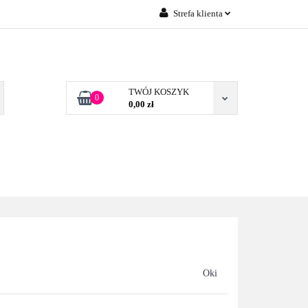
Strefa klienta
Zaloguj się
 FIRM POZNAŃ
Załóż konto
Dodaj zgłoszenie
TWÓJ KOSZYK
0
0,00 zł
Zgody cookies
TONERY DLA FIRM
BLOG
KONTAKT
POZNAŃ
Oki