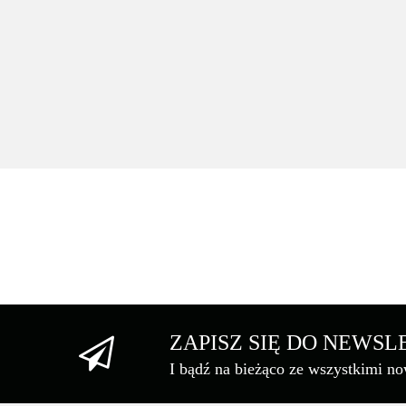
HP Toner HP 147Y do LaserJet Enterprise M611dn | 42 
black
2117.54
ZAPISZ SIĘ DO NEWS
I bądź na bieżąco ze wszystkimi n