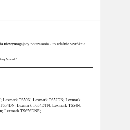
a niewymagający potrząsania - to właśnie wyróżnia
firmy Lexmark".
; Lexmark T650N; Lexmark T652DN; Lexmark
 T654DN; Lexmark T654DTN; Lexmark T654N;
n; Lexmark TS656DNE;