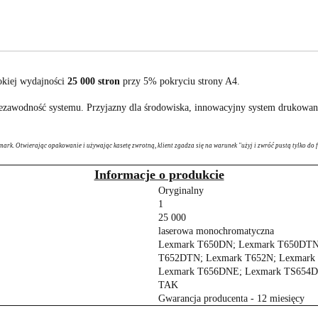
okiej wydajności
25 000 stron
przy 5% pokryciu strony A4.
ezawodność systemu. Przyjazny dla środowiska, innowacyjny system drukowani
mark. Otwierając opakowanie i używając kasetę zwrotną, klient zgadza się na warunek "użyj i zwróć pustą tylko do 
Informacje o produkcie
Oryginalny
1
25 000
laserowa monochromatyczna
Lexmark T650DN; Lexmark T650DTN
T652DTN; Lexmark T652N; Lexmark
Lexmark T656DNE; Lexmark TS654D
TAK
Gwarancja producenta - 12 miesięcy