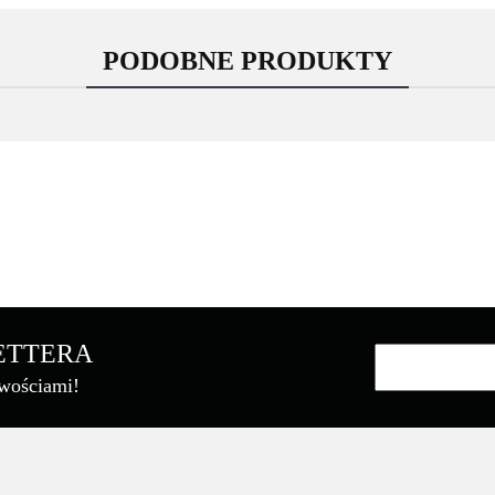
PODOBNE PRODUKTY
Asarto
LETTERA
owościami!
Brother