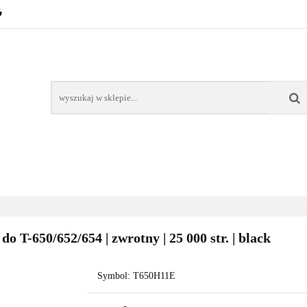
POZNAŃ – GŁOGOWSKA
TONERY
TUSZE
AREK POZNAŃ
TONERY DLA SZKÓŁ
TONERY DLA
KT
Y
TUSZE
NAPRAWA DRUKAREK
TONERY DLA
POZNAŃ
SZKÓŁ
T-650/652/654 | zwrotny | 25 000 str. | black
Symbol:
T650H11E