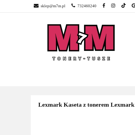
sklep@m7m.pl
732460240
SKLEP TONERY 
NAPRAWA DRUK
BLOG
KONTA
SKLEP TONERY POZNAŃ –
TONER
GŁOGOWSKA
Lexmark Kaseta z tonerem Lexmark do 