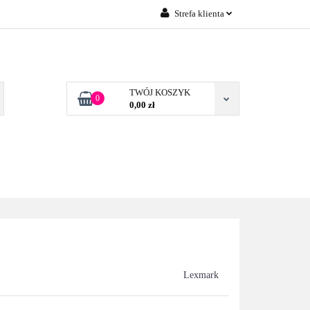
Strefa klienta
Zaloguj się
 FIRM POZNAŃ
Załóż konto
Dodaj zgłoszenie
TWÓJ KOSZYK
0
0,00 zł
Zgody cookies
TONERY DLA FIRM
BLOG
KONTAKT
POZNAŃ
Lexmark