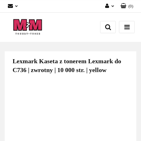
(
0
)
Zaloguj się
Załóż konto
Dodaj zgłoszenie
Zgody cookies
Lexmark Kaseta z tonerem Lexmark do
C736 | zwrotny | 10 000 str. | yellow