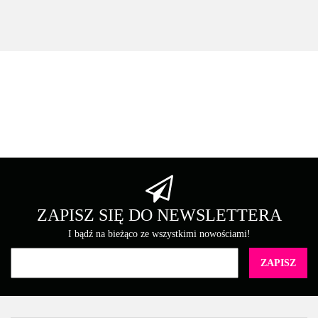
9 000 str.|
12 000 str.|
12 000 str.|
magenta
cyan
cyan
yellow
Asarto
Brother
ZAPISZ SIĘ DO NEWSLETTERA
I bądź na bieżąco ze wszystkimi nowościami!
Canon