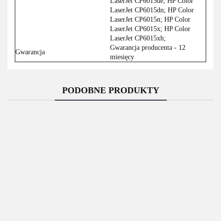
LaserJet CP6015de; HP Color
LaserJet CP6015dn; HP Color
LaserJet CP6015n; HP Color
LaserJet CP6015x; HP Color
LaserJet CP6015xh;
Gwarancja producenta - 12
Gwarancja
miesięcy
PODOBNE PRODUKTY
Brother Toner
Brother Toner
Brother Toner
Brother Toner
Brother do
Brother do
Brother do
Brother do HL-
HL-
HL-
HL-
L9430/9470 |
L9430/9470 |
L9430/9470 |
1538.80
1605.70
L9430/9470 |
1605.70
12 000 str.|
1605.70