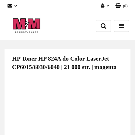
(
0
)
Zaloguj się
Załóż konto
Dodaj zgłoszenie
Zgody cookies
HP Toner HP 824A do Color LaserJet
CP6015/6030/6040 | 21 000 str. | magenta