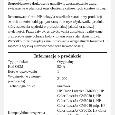
Bezproblemowe drukowanie umożliwia zaoszczędzenie czasu,
zwiększenie wydajności oraz obniżenie całkowitych kosztów druku.
Renomowana firma HP dołożyła wszelkich starań przy produkcji
swoich tonerów, oddając tym samym w ręce użytkownika produkt,
który zapewnia wydruki o profesjonalnej jakości oraz dużej
wydajności. Przez cały okres użytkowania dostajemy realistyczne
oraz precyzyjnie dobrane kolory toneru oraz stałą jakość druku.
Wszystko to za rozsądną cenę. Stosowanie oryginalnych tonerów HP
zapewnia wysoką niezawodność oraz łatwość obsługi.
Informacje o produkcie
Typ produktu
Oryginalny
Kod OEM
824A
Ilość w opakowaniu
1
Wydajność (wg normy
21 000
producenta)
Technologia druku
laserowa
HP Color LaserJet CM6030; HP
Color LaserJet CM6030 f; HP
Color LaserJet CM6040 f; HP
Color LaserJet CM6040 mfp; HP
Color LaserJet CP6015; HP Color
Kompatybilne urządzenia