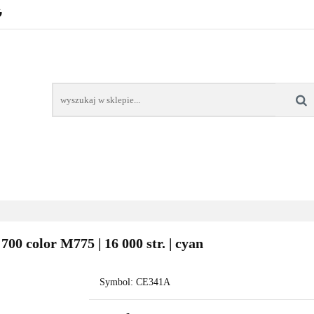
POZNAŃ – GŁOGOWSKA
TONERY
TUSZE
AREK POZNAŃ
TONERY DLA SZKÓŁ
TONERY DLA
KT
Y
TUSZE
NAPRAWA DRUKAREK
TONERY DLA
POZNAŃ
SZKÓŁ
0 color M775 | 16 000 str. | cyan
Symbol:
CE341A