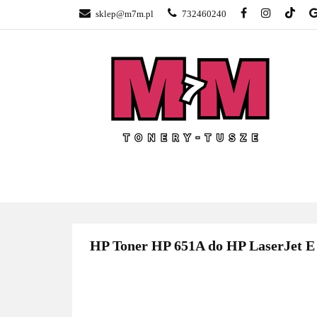
sklep@m7m.pl
732460240
SKLEP TONERY 
NAPRAWA DRUK
BLOG
KONTA
SKLEP TONERY POZNAŃ –
TONER
GŁOGOWSKA
HP Toner HP 651A do HP LaserJet E 70