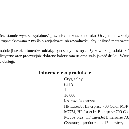
Bezustannie wysoka wydajność przy niskich kosztach druku. Oryginalne wkład
y zaprojektowano z myślą o wyjątkowej niezawodności, aby uniknąć marnowani
odukcji swoich tonerów, oddając tym samym w ręce użytkownika produkt, któr
istyczne oraz precyzyjnie dobrane kolory toneru oraz stałą jakość druku. Wszy
 obsługi.
Informacje o produkcie
Oryginalny
651A
1
16 000
laserowa kolorowa
HP LaserJet Enterprise 700 Color MFP
M775f; HP LaserJet Enterprise 700 Co
M775z plus; HP LaserJet Enterprise 
Gwarancja producenta - 12 miesięcy