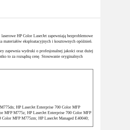
y laserowe HP Color LaserJet zapewniają bezproblemowe
a materiałów eksploatacyjnych i kosztownych opóźnień.
y zapewnia wydruki o profesjonalnej jakości oraz dużej
stko to za rozsądną cenę. Stosowanie oryginalnych
 M775dn; HP LaserJet Enterprise 700 Color MFP
lor MFP M775z; HP LaserJet Enterprise 700 Color MFP
700 Color MFP M775zm; HP LaserJet Managed E40040;