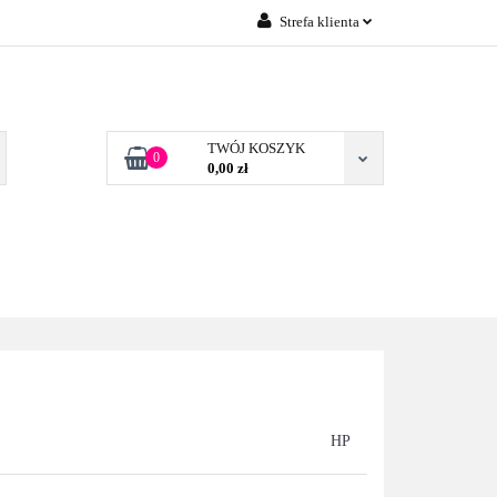
Strefa klienta
Zaloguj się
 FIRM POZNAŃ
Załóż konto
Dodaj zgłoszenie
TWÓJ KOSZYK
0
0,00 zł
Zgody cookies
TONERY DLA FIRM
BLOG
KONTAKT
POZNAŃ
HP