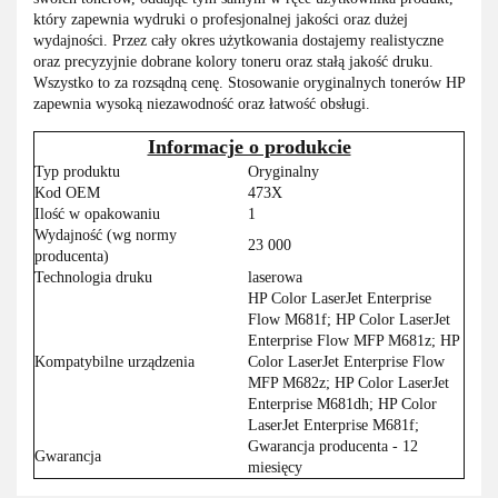
który zapewnia wydruki o profesjonalnej jakości oraz dużej
wydajności. Przez cały okres użytkowania dostajemy realistyczne
oraz precyzyjnie dobrane kolory toneru oraz stałą jakość druku.
Wszystko to za rozsądną cenę. Stosowanie oryginalnych tonerów HP
zapewnia wysoką niezawodność oraz łatwość obsługi.
Informacje o produkcie
Typ produktu
Oryginalny
Kod OEM
473X
Ilość w opakowaniu
1
Wydajność (wg normy
23 000
producenta)
Technologia druku
laserowa
HP Color LaserJet Enterprise
Flow M681f; HP Color LaserJet
Enterprise Flow MFP M681z; HP
Kompatybilne urządzenia
Color LaserJet Enterprise Flow
MFP M682z; HP Color LaserJet
Enterprise M681dh; HP Color
LaserJet Enterprise M681f;
Gwarancja producenta - 12
Gwarancja
miesięcy