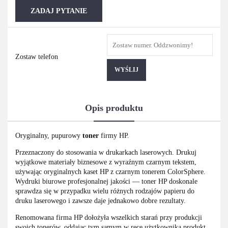
ZADAJ PYTANIE
Zostaw telefon
WYŚLIJ
Opis produktu
Oryginalny, pupurowy
toner
firmy HP.
Przeznaczony do stosowania w drukarkach laserowych. Drukuj
wyjątkowe materiały biznesowe z wyraźnym czarnym tekstem,
używając oryginalnych kaset HP z czarnym tonerem ColorSphere.
Wydruki biurowe profesjonalnej jakości — toner HP doskonale
sprawdza się w przypadku wielu różnych rodzajów papieru do
druku laserowego i zawsze daje jednakowo dobre rezultaty.
Renomowana firma HP dołożyła wszelkich starań przy produkcji
swoich tonerów, oddając tym samym w ręce użytkownika produkt,