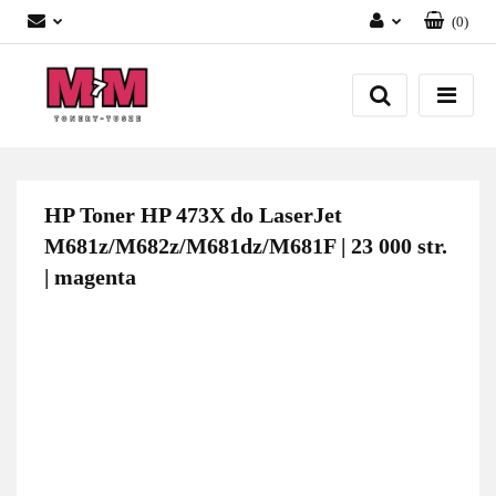
(
0
)
Zaloguj się
Załóż konto
Dodaj zgłoszenie
Zgody cookies
HP Toner HP 473X do LaserJet
M681z/M682z/M681dz/M681F | 23 000 str.
| magenta