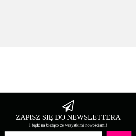
Drukarka monochromatyczna UTAX P-5534DN (110C0W3UT0)
55 stron na minutę w zestawie bęben / developer na 500K
2828.00
Asarto
Brother
ZAPISZ SIĘ DO NEWSLETTERA
I bądź na bieżąco ze wszystkimi nowościami!