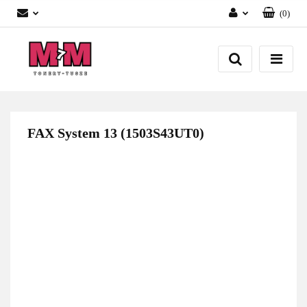
(
0
)
Zaloguj się
Załóż konto
Dodaj zgłoszenie
Zgody cookies
FAX System 13 (1503S43UT0)