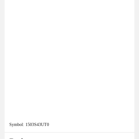
Symbol:
1503S43UT0