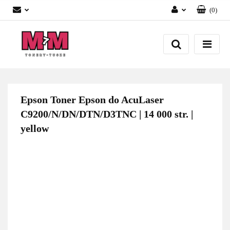
(
0
)
Zaloguj się
Załóż konto
Dodaj zgłoszenie
Zgody cookies
Epson Toner Epson do AcuLaser
C9200/N/DN/DTN/D3TNC | 14 000 str. |
yellow