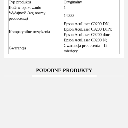
Typ produktu
Oryginalny
Ilość w opakowaniu
1
Wydajność (wg normy
14000
producenta)
Epson AcuLaser C9200 DN;
Epson AcuLaser C9200 DTN;
Kompatybilne urządzenia
Epson AcuLaser C9200 dtnc;
Epson AcuLaser C9200 N;
Gwarancja producenta - 12
Gwarancja
miesięcy
PODOBNE PRODUKTY