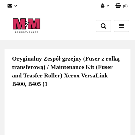
(
0
)
Zaloguj się
Załóż konto
Dodaj zgłoszenie
Zgody cookies
Oryginalny Zespół grzejny (Fuser z rolką
transferową) / Maintenance Kit (Fuser
and Trasfer Roller) Xerox VersaLink
B400, B405 (1