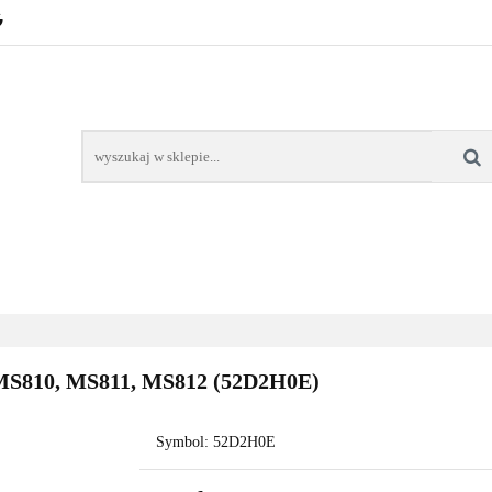
POZNAŃ – GŁOGOWSKA
TONERY
TUSZE
AREK POZNAŃ
TONERY DLA SZKÓŁ
TONERY DLA
KT
Y
TUSZE
NAPRAWA DRUKAREK
TONERY DLA
POZNAŃ
SZKÓŁ
 MS810, MS811, MS812 (52D2H0E)
Symbol:
52D2H0E