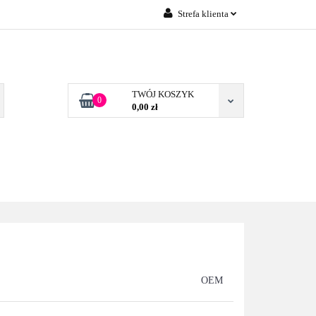
Strefa klienta
Zaloguj się
 FIRM POZNAŃ
Załóż konto
Dodaj zgłoszenie
TWÓJ KOSZYK
0
0,00 zł
Zgody cookies
TONERY DLA FIRM
BLOG
KONTAKT
POZNAŃ
OEM