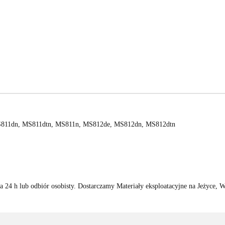
811dn, MS811dtn, MS811n, MS812de, MS812dn, MS812dtn
 24 h lub odbiór osobisty. Dostarczamy Materiały eksploatacyjne na Jeżyce, 