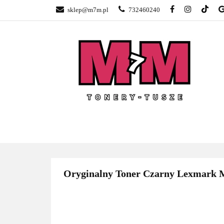
sklep@m7m.pl
732460240
SKLEP TONERY 
NAPRAWA DRUK
BLOG
KONTA
SKLEP TONERY POZNAŃ –
TONER
GŁOGOWSKA
Oryginalny Toner Czarny Lexmark