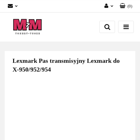
(
0
)
Zaloguj się
Załóż konto
Dodaj zgłoszenie
Zgody cookies
Lexmark Pas transmisyjny Lexmark do
X-950/952/954