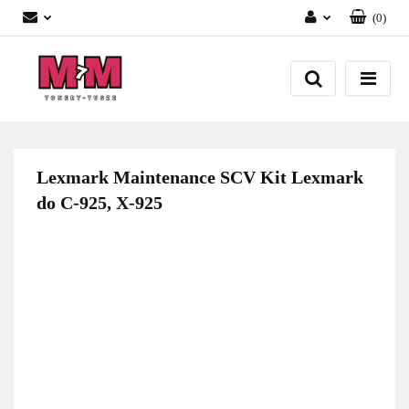
(
0
)
Zaloguj się
Załóż konto
Dodaj zgłoszenie
Zgody cookies
Lexmark Maintenance SCV Kit Lexmark
do C-925, X-925