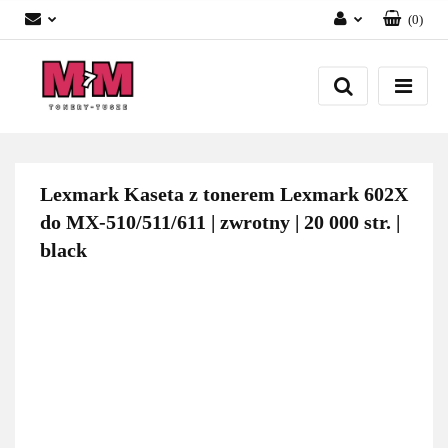
(
0
)
Zaloguj się
Załóż konto
Dodaj zgłoszenie
Zgody cookies
Lexmark Kaseta z tonerem Lexmark 602X
do MX-510/511/611 | zwrotny | 20 000 str. |
black