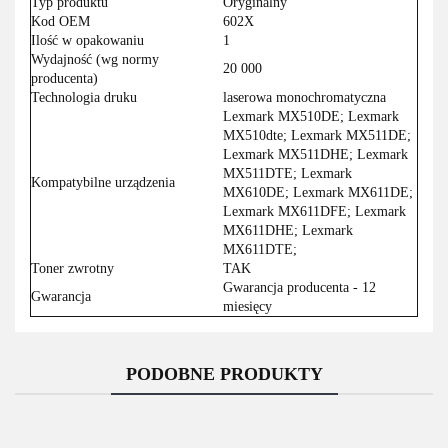
Typ produktu
Oryginalny
Kod OEM
602X
Ilość w opakowaniu
1
Wydajność (wg normy
20 000
producenta)
Technologia druku
laserowa monochromatyczna
Lexmark MX510DE; Lexmark
MX510dte; Lexmark MX511DE;
Lexmark MX511DHE; Lexmark
MX511DTE; Lexmark
Kompatybilne urządzenia
MX610DE; Lexmark MX611DE;
Lexmark MX611DFE; Lexmark
MX611DHE; Lexmark
MX611DTE;
Toner zwrotny
TAK
Gwarancja producenta - 12
Gwarancja
miesięcy
PODOBNE PRODUKTY