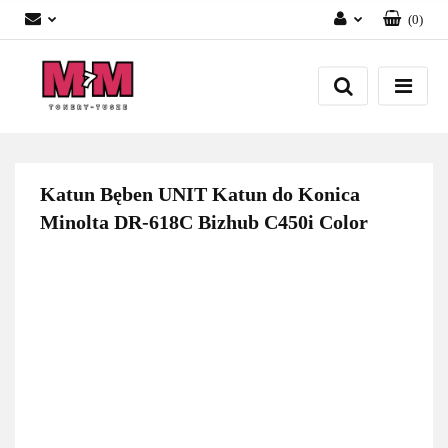
(
0
)
Zaloguj się
Załóż konto
Dodaj zgłoszenie
Zgody cookies
Katun Bęben UNIT Katun do Konica
Minolta DR-618C Bizhub C450i Color