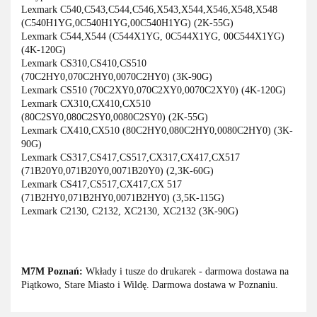
Lexmark C540,C543,C544,C546,X543,X544,X546,X548,X548
(C540H1YG,0C540H1YG,00C540H1YG) (2K-55G)
Lexmark C544,X544 (C544X1YG, 0C544X1YG, 00C544X1YG)
(4K-120G)
Lexmark CS310,CS410,CS510
(70C2HY0,070C2HY0,0070C2HY0) (3K-90G)
Lexmark CS510 (70C2XY0,070C2XY0,0070C2XY0) (4K-120G)
Lexmark CX310,CX410,CX510
(80C2SY0,080C2SY0,0080C2SY0) (2K-55G)
Lexmark CX410,CX510 (80C2HY0,080C2HY0,0080C2HY0) (3K-
90G)
Lexmark CS317,CS417,CS517,CX317,CX417,CX517
(71B20Y0,071B20Y0,0071B20Y0) (2,3K-60G)
Lexmark CS417,CS517,CX417,CX 517
(71B2HY0,071B2HY0,0071B2HY0) (3,5K-115G)
Lexmark C2130, C2132, XC2130, XC2132 (3K-90G)
M7M Poznań:
Wkłady i tusze do drukarek - darmowa dostawa na
Piątkowo, Stare Miasto i Wildę. Darmowa dostawa w Poznaniu.