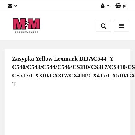
(
0
)
Zaloguj się
Załóż konto
Dodaj zgłoszenie
Zgody cookies
Zasypka Yellow Lexmark DIJAC544_Y
C540/C543/C544/C546/CS310/CS317/CS410/CS
CS517/CX310/CX317/CX410/CX417/CX510/CX
T