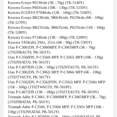
Kyocera Ecosys P6130cdn (5K - 70g) (TK-5140Y)
Kyocera Ecosys P6035cdn (10K - 130g) (TK-5150Y)
Kyocera ECOSYS P7040cdn (12K - 160g) (TK-5160Y)
Kyocera Ecosys M6230cidn, M6630cidn, P6230cdn (6K - 100g)
(TK-5270Y)
Kyocera Ecosys M6235cidn, M6635cidn, P6235cdn (11K - 160g)
(TK-5280Y)
Kyocera Ecosys P7240cdn (13K - 180g) (TK-5290Y)
Kyocera TASKalfa 350ci, 351ci (6K - 90g) (TK-5305Y)
Utax P-C3061DN, P-C3060MFP, P-C3065MFP (5K - 70g)
(1T02NRAUT0, PK-5011Y)
Utax P-C3560DN, P-C3560i MFP, P-C3565i MFP (10K - 130g)
(1T02NSATU0, PK-5012Y)
Utax P-C4070DN (12K - 160g) (1T02NTAUT0, PK-5013Y)
Utax P-C3062DN, P-C3062i MFP, P-C3066i MFP (6K - 100g)
(1T02TVAUT0, PK-5017Y)
Utax P-C3562DN, P-C3562FDN, P-C3562i MFP, P-C3566i MFP
(11K - 160g) (1T02TWAUT0, PK-5018Y)
Utax P-C4072DN (13K - 180g) (1T02TXAUT0, PK-5019Y)
Triumph-Adler P-C3061, P-C3060MFP, P-C3065MFP (5K - 70g)
(1T02NRATA0, PK-5011Y)
Triumph-Adler P-C3560, P-C3560i MFP, P-C3565i MFP (10K -
130g) (1T02NSATA0, PK-5012Y)
Triumph-Adler P-C4070DN (12K - 160g) (1T02NTATA0, PK-