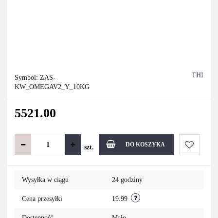
THI
Symbol:
ZAS-
KW_OMEGAV2_Y_10KG
5521.00
DO KOSZYKA
szt.
Do
Wysyłka w ciągu
24 godziny
przechowa
Cena przesyłki
19.99
Dostępność
Mało