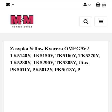
(
0
)
Zaloguj się
Załóż konto
Dodaj zgłoszenie
Zgody cookies
Zasypka Yellow Kyocera OMEGAV2
TK5140Y, TK5150Y, TK5160Y, TK5270Y,
TK5280Y, TK5290Y, TK5305Y, Utax
PK5011Y, PK5012Y, PK5013Y, P