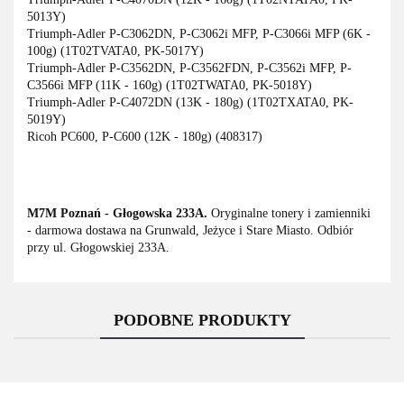
5013Y)
Triumph-Adler P-C3062DN, P-C3062i MFP, P-C3066i MFP (6K -
100g) (1T02TVATA0, PK-5017Y)
Triumph-Adler P-C3562DN, P-C3562FDN, P-C3562i MFP, P-
C3566i MFP (11K - 160g) (1T02TWATA0, PK-5018Y)
Triumph-Adler P-C4072DN (13K - 180g) (1T02TXATA0, PK-
5019Y)
Ricoh PC600, P-C600 (12K - 180g) (408317)
M7M Poznań - Głogowska 233A.
Oryginalne tonery i zamienniki
- darmowa dostawa na Grunwald, Jeżyce i Stare Miasto. Odbiór
przy ul. Głogowskiej 233A.
PODOBNE PRODUKTY