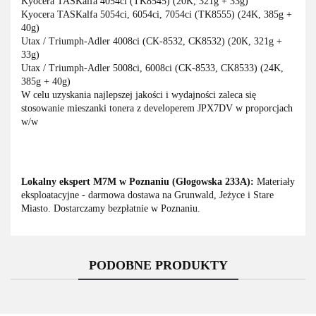
Kyocera TASKalfa 4054ci (TK8545) (20K, 321g + 33g)
Kyocera TASKalfa 5054ci, 6054ci, 7054ci (TK8555) (24K, 385g +
40g)
Utax / Triumph-Adler 4008ci (CK-8532, CK8532) (20K, 321g +
33g)
Utax / Triumph-Adler 5008ci, 6008ci (CK-8533, CK8533) (24K,
385g + 40g)
W celu uzyskania najlepszej jakości i wydajności zaleca się
stosowanie mieszanki tonera z developerem JPX7DV w proporcjach
w/w
Lokalny ekspert M7M w Poznaniu (Głogowska 233A):
Materiały
eksploatacyjne - darmowa dostawa na Grunwald, Jeżyce i Stare
Miasto. Dostarczamy bezpłatnie w Poznaniu.
PODOBNE PRODUKTY