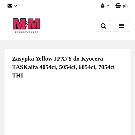
(
0
)
Zaloguj się
Załóż konto
Dodaj zgłoszenie
Zgody cookies
Zasypka Yellow JPX7Y do Kyocera
TASKalfa 4054ci, 5054ci, 6054ci, 7054ci
THI