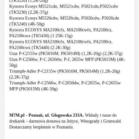
(TK5220) (1,2K-20g)
Kyocera Ecosys M5521cdn, M5521cdw, P5021cdn,P5021cdw
(TK5230) (2,2K-37g)
Kyocera Ecosys M5526cdw, M5526cdn, P5026cdw, P5026cdn
(TK5240) (4K-50g)
Kyocera ECOSYS MA2100cfx, MA2100cwfx, PA2100cx,
PA2100cwx (TK5430) (1.25K-15g)
Kyocera ECOSYS MA2100cfx, MA2100cwfx, PA2100cx,
PA2100cwx (TK5440) (2.2K-30g)
Utax P-C2155w (PK5016M, PK5014M) (1,2K-20g) (2,2K-37g)
Utax P-C2566w, P-C 2650dw, P-C 2655w MFP (PK5015M) (4K-
50g)
Triumph-Adler P-C2155w (PK5016M, PK5014M) (1,2K-20g)
(2,2K-37g)
Triumph-Adler P-C2566w, P-C2650dw, P-C2655w, P-C2655w
MFP (PK5015M) (4K-50g)
M7M.pl - Poznań, ul. Głogowska 233A.
Wkłady i tusze do
drukarek - darmowa dostawa na Jeżyce, Winogrady i Grunwald.
Dostarczamy bezpłatnie w Poznaniu.