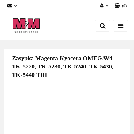
(
0
)
Zaloguj się
Załóż konto
Dodaj zgłoszenie
Zgody cookies
Zasypka Magenta Kyocera OMEGAV4
TK-5220, TK-5230, TK-5240, TK-5430,
TK-5440 THI