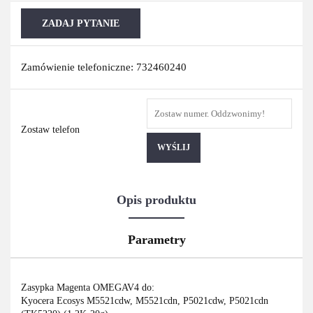
ZADAJ PYTANIE
Zamówienie telefoniczne: 732460240
Zostaw telefon
WYŚLIJ
Opis produktu
Parametry
Zasypka Magenta OMEGAV4 do:
Kyocera Ecosys M5521cdw, M5521cdn, P5021cdw, P5021cdn