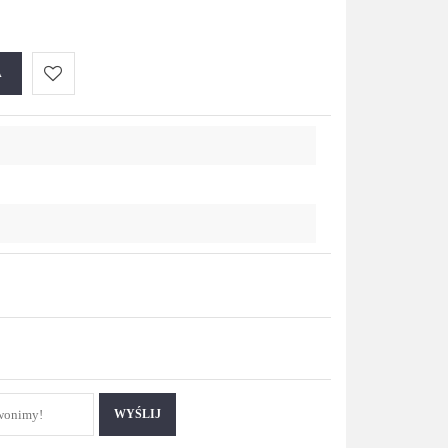
A
Do
przechowalni
WYŚLIJ