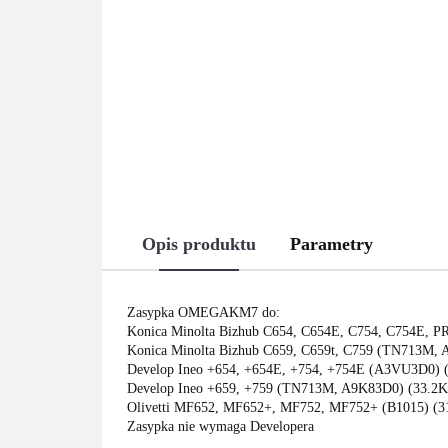
Opis produktu
Parametry
Zasypka OMEGAKM7 do:
Konica Minolta Bizhub C654, C654E, C754, C754E,
Konica Minolta Bizhub C659, C659t, C759 (TN713M, 
Develop Ineo +654, +654E, +754, +754E (A3VU3D0) (
Develop Ineo +659, +759 (TN713M, A9K83D0) (33.2K
Olivetti MF652, MF652+, MF752, MF752+ (B1015) (31
Zasypka nie wymaga Developera