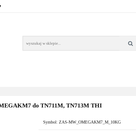
POZNAŃ – GŁOGOWSKA
TONERY
TUSZE
AREK POZNAŃ
TONERY DLA SZKÓŁ
TONERY DLA
KT
Y
TUSZE
NAPRAWA DRUKAREK
TONERY DLA
POZNAŃ
SZKÓŁ
a OMEGAKM7 do TN711M, TN713M THI
Symbol:
ZAS-MW_OMEGAKM7_M_10KG