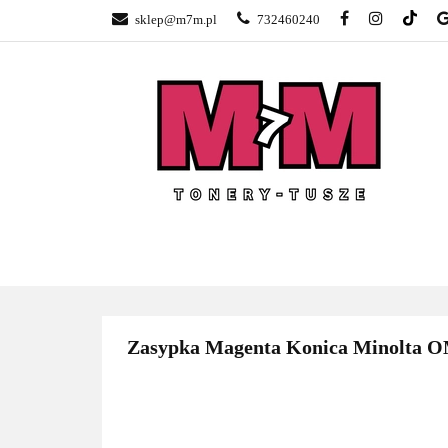
sklep@m7m.pl
732460240
SKLEP TONERY 
NAPRAWA DRUK
BLOG
KONTA
SKLEP TONERY POZNAŃ –
TONER
GŁOGOWSKA
Zasypka Magenta Konica Minolt