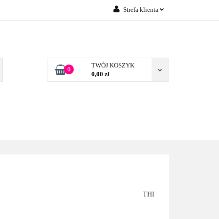
Strefa klienta
Zaloguj się
 FIRM POZNAŃ
Załóż konto
Dodaj zgłoszenie
TWÓJ KOSZYK
0
0,00 zł
Zgody cookies
TONERY DLA FIRM
BLOG
KONTAKT
POZNAŃ
THI