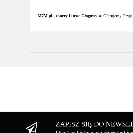
M7M.pl - tonery i tusze Głogowska.
Oferujemy Orygina
ZAPISZ SIĘ DO NEWS
I bądź na bieżąco ze wszystkimi n