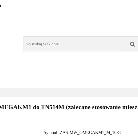
POZNAŃ – GŁOGOWSKA
TONERY
TUSZE
AREK POZNAŃ
TONERY DLA SZKÓŁ
TONERY DLA
KT
Y
TUSZE
NAPRAWA DRUKAREK
TONERY DLA
POZNAŃ
SZKÓŁ
OMEGAKM1 do TN514M (zalecane stosowanie mie
Symbol:
ZAS-MW_OMEGAKM1_M_10KG