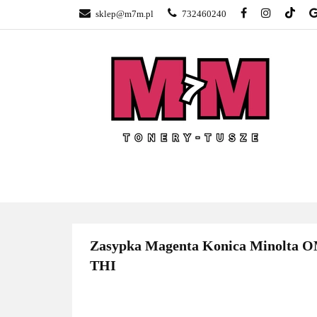
sklep@m7m.pl
732460240
SKLEP TONERY 
NAPRAWA DRUK
BLOG
KONTA
SKLEP TONERY POZNAŃ –
TONER
GŁOGOWSKA
Zasypka Magenta Konica Minolta 
THI