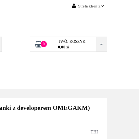
Strefa klienta
Zaloguj się
 FIRM POZNAŃ
Załóż konto
Dodaj zgłoszenie
TWÓJ KOSZYK
0
0,00 zł
Zgody cookies
TONERY DLA FIRM
BLOG
KONTAKT
POZNAŃ
szanki z developerem OMEGAKM)
THI