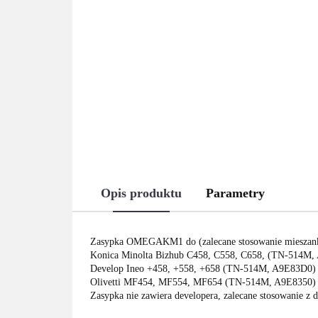
Opis produktu
Parametry
Zasypka OMEGAKM1 do (zalecane stosowanie miesza
Konica Minolta Bizhub C458, C558, C658, (TN-514M,
Develop Ineo +458, +558, +658 (TN-514M, A9E83D0) 
Olivetti MF454, MF554, MF654 (TN-514M, A9E8350) 
Zasypka nie zawiera developera, zalecane stosowanie