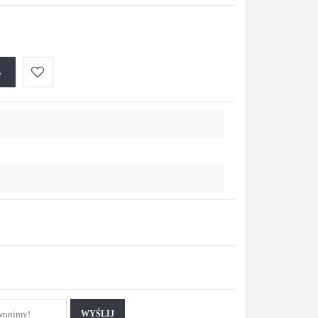
A
Do
przechowalni
WYŚLIJ