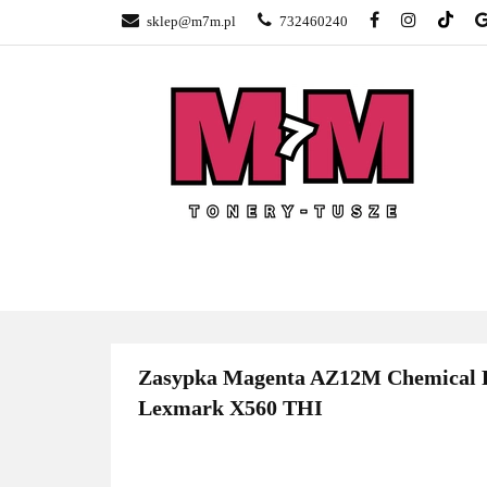
sklep@m7m.pl
732460240
SKLEP TONERY 
NAPRAWA DRUK
BLOG
KONTA
SKLEP TONERY POZNAŃ –
TONER
GŁOGOWSKA
Zasypka Magenta AZ12M Chemical Pr
Lexmark X560 THI