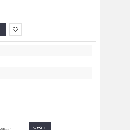
A
Do
przechowalni
WYŚLIJ