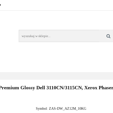
POZNAŃ – GŁOGOWSKA
TONERY
TUSZE
AREK POZNAŃ
TONERY DLA SZKÓŁ
TONERY DLA
KT
Y
TUSZE
NAPRAWA DRUKAREK
TONERY DLA
POZNAŃ
SZKÓŁ
emium Glossy Dell 3110CN/3115CN, Xerox Phaser 
Symbol:
ZAS-DW_AZ12M_10KG