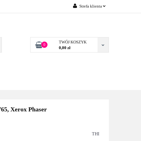
Strefa klienta
Zaloguj się
 FIRM POZNAŃ
Załóż konto
Dodaj zgłoszenie
TWÓJ KOSZYK
0
0,00 zł
Zgody cookies
TONERY DLA FIRM
BLOG
KONTAKT
POZNAŃ
65, Xerox Phaser
THI