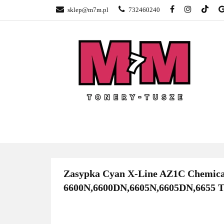
sklep@m7m.pl
732460240
SKLEP TONERY 
NAPRAWA DRUK
BLOG
KONTA
SKLEP TONERY POZNAŃ –
TONER
GŁOGOWSKA
Zasypka Cyan X-Line AZ1C Chemical
6600N,6600DN,6605N,6605DN,6655 