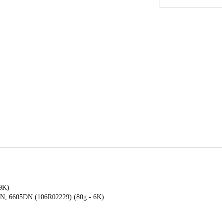
 9K)
5N, 6605DN (106R02229) (80g - 6K)