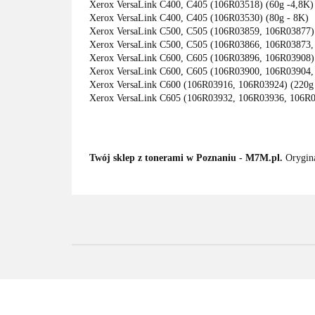
Xerox VersaLink C400, C405 (106R03518) (60g -4,8K)
Xerox VersaLink C400, C405 (106R03530) (80g - 8K)
Xerox VersaLink C500, C505 (106R03859, 106R03877) 
Xerox VersaLink C500, C505 (106R03866, 106R03873,
Xerox VersaLink C600, C605 (106R03896, 106R03908) 
Xerox VersaLink C600, C605 (106R03900, 106R03904,
Xerox VersaLink C600 (106R03916, 106R03924) (220g 
Xerox VersaLink C605 (106R03932, 106R03936, 106R0
Twój sklep z tonerami w Poznaniu - M7M.pl.
Orygina