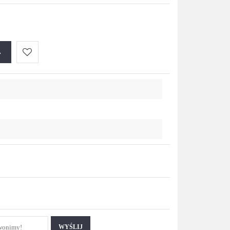
A
Do
przechowalni
WYŚLIJ