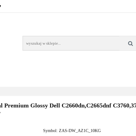
POZNAŃ – GŁOGOWSKA
TONERY
TUSZE
AREK POZNAŃ
TONERY DLA SZKÓŁ
TONERY DLA
KT
Y
TUSZE
NAPRAWA DRUKAREK
TONERY DLA
POZNAŃ
SZKÓŁ
 Premium Glossy Dell C2660dn,C2665dnf C3760,37
T
Symbol:
ZAS-DW_AZ1C_10KG