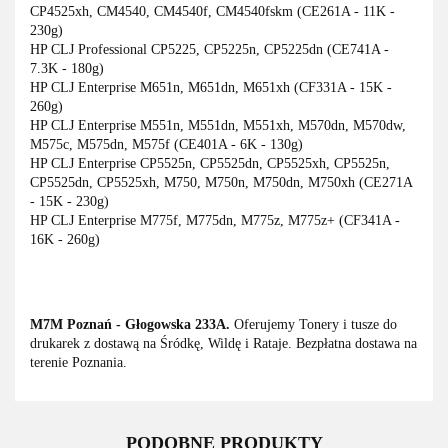
CP4525xh, CM4540, CM4540f, CM4540fskm (CE261A - 11K -
230g)
HP CLJ Professional CP5225, CP5225n, CP5225dn (CE741A -
7.3K - 180g)
HP CLJ Enterprise M651n, M651dn, M651xh (CF331A - 15K -
260g)
HP CLJ Enterprise M551n, M551dn, M551xh, M570dn, M570dw,
M575c, M575dn, M575f (CE401A - 6K - 130g)
HP CLJ Enterprise CP5525n, CP5525dn, CP5525xh, CP5525n,
CP5525dn, CP5525xh, M750, M750n, M750dn, M750xh (CE271A
- 15K - 230g)
HP CLJ Enterprise M775f, M775dn, M775z, M775z+ (CF341A -
16K - 260g)
M7M Poznań - Głogowska 233A.
Oferujemy Tonery i tusze do
drukarek z dostawą na Śródkę, Wildę i Rataje. Bezpłatna dostawa na
terenie Poznania.
PODOBNE PRODUKTY