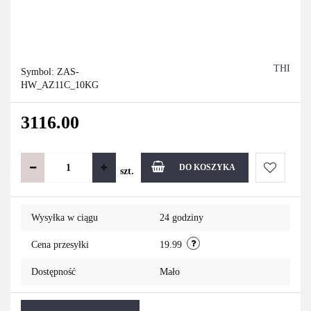
THI
Symbol:
ZAS-
HW_AZ11C_10KG
3116.00
DO KOSZYKA
szt.
Do
Wysyłka w ciągu
24 godziny
przechowa
Cena przesyłki
19.99
Dostępność
Mało