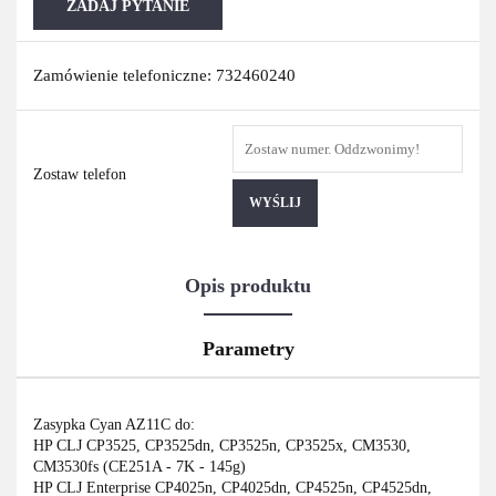
ZADAJ PYTANIE
Zamówienie telefoniczne: 732460240
Zostaw telefon
WYŚLIJ
Opis produktu
Parametry
Zasypka Cyan AZ11C do:
HP CLJ CP3525, CP3525dn, CP3525n, CP3525x, CM3530,
CM3530fs (CE251A - 7K - 145g)
HP CLJ Enterprise CP4025n, CP4025dn, CP4525n, CP4525dn,