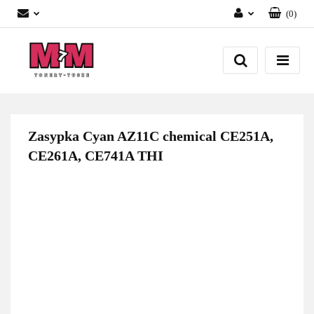
(
0
)
Zaloguj się
Załóż konto
Dodaj zgłoszenie
Zgody cookies
Zasypka Cyan AZ11C chemical CE251A,
CE261A, CE741A THI