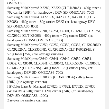
OMEGAS6):
Samsung MultiXpress3 X3280, X3220 (CLT-K804S) - 400g toner +
70g carrier [20K] (nr. katalogowy DEV-SD_OMEGAS6_70G)
Samsung MultiXpress4 X4220RX, X4250LX, X4300LX (CLT-
K808S) - 460g toner + 80g carrier [23K] (nr. katalogowy DEV-
SD_OMEGAS6_80G)
Samsung MultiXpress C9201, C9251, C9301, CLX9201, CLX9251,
CLX9301 (CLT-K809S) - 400g toner + 70g carrier [20K] (nr.
katalogowy DEV-SD_OMEGAS6_70G)
Samsung MultiXpress C9250, C9252, C9350, C9352, CLX9250ND,
CLX9252NA, CLX9350ND, CLX9352NA (CLT-K6062S/ELS) -
570g toner [25K] (nie wymaga carriera)
Samsung MultiXpress C8640, C8641, C8642, C8650, C8651,
C8652, CLX8640, CLX8641, CLX8642, CLX8650DN, CLX8651,
CLX8652 (CLT-K659S) - 400g toner + 70g carrier [20K] (nr.
katalogowy DEV-SD_OMEGAS6_70G)
Samsung MultiXpress CLX8385 (CLX-K8385A) - 460g toner
[20K] (nie wymaga carriera)
HP Color LaserJet Managed E77820, E77822, E77825, E77830
(W9040MC) 670g toner + 120g carrier [34K] (nr. katalogowy
DEV-SD_OMEGAS6_120G)
Zasypka nie zawiera carriera.