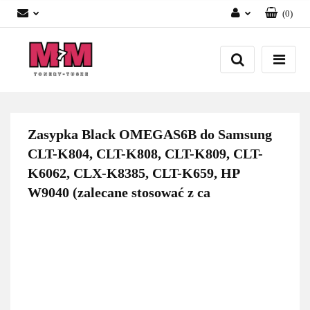
(
0
)
Zaloguj się
Załóż konto
Dodaj zgłoszenie
Zgody cookies
Zasypka Black OMEGAS6B do Samsung
CLT-K804, CLT-K808, CLT-K809, CLT-
K6062, CLX-K8385, CLT-K659, HP
W9040 (zalecane stosować z ca