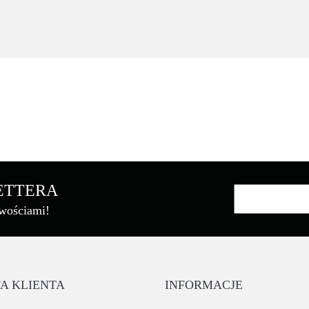
Asarto
LETTERA
owościami!
Brother
A KLIENTA
INFORMACJE