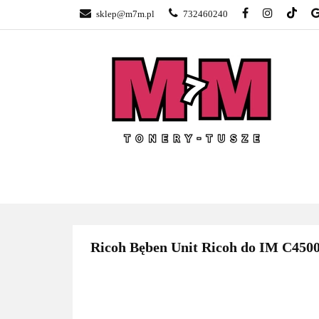
sklep@m7m.pl
732460240
SKLEP TONERY 
NAPRAWA DRUK
BLOG
KONTA
SKLEP TONERY POZNAŃ –
TONER
GŁOGOWSKA
Ricoh Bęben Unit Ricoh do IM C4500/