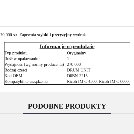
70 000 str. Zapewnia
szybki i precyzyjny
wydruk.
Informacje o produkcie
Typ produktu
Oryginalny
Ilość w opakowaniu
1
Wydajność (wg normy producenta)
270 000
Rodzaj części
DRUM UNIT
Kod OEM
D0BN-2215
Kompatybilne urządzenia
Ricoh IM C 4500; Ricoh IM C 6000;
PODOBNE PRODUKTY