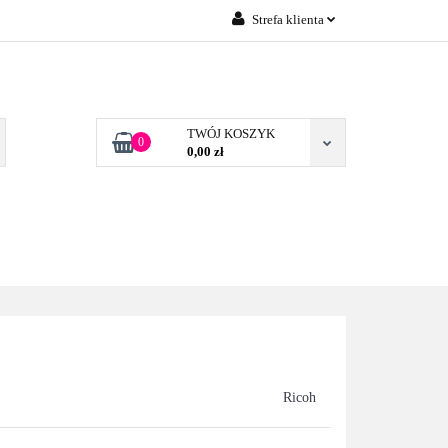
Strefa klienta
Zaloguj się
 FIRM POZNAŃ
Załóż konto
Dodaj zgłoszenie
TWÓJ KOSZYK
0
0,00 zł
Zgody cookies
TONERY DLA FIRM
BLOG
KONTAKT
POZNAŃ
Ricoh