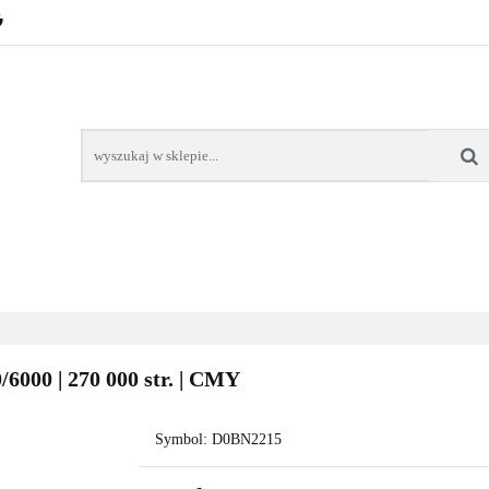
POZNAŃ – GŁOGOWSKA
TONERY
TUSZE
AREK POZNAŃ
TONERY DLA SZKÓŁ
TONERY DLA
KT
Y
TUSZE
NAPRAWA DRUKAREK
TONERY DLA
POZNAŃ
SZKÓŁ
6000 | 270 000 str. | CMY
Symbol:
D0BN2215