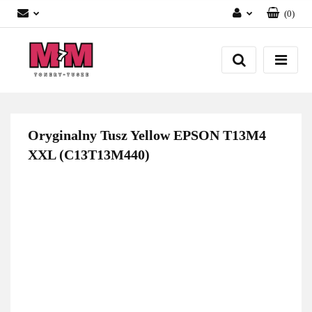
(
0
)
Zaloguj się
Załóż konto
Dodaj zgłoszenie
Zgody cookies
Oryginalny Tusz Yellow EPSON T13M4
XXL (C13T13M440)