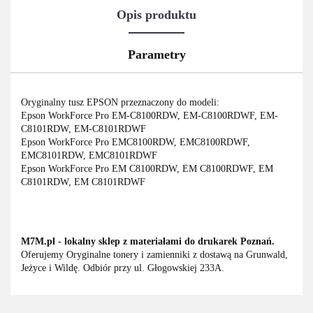
Opis produktu
Parametry
Oryginalny tusz EPSON przeznaczony do modeli:
Epson WorkForce Pro EM-C8100RDW, EM-C8100RDWF, EM-
C8101RDW, EM-C8101RDWF
Epson WorkForce Pro EMC8100RDW, EMC8100RDWF,
EMC8101RDW, EMC8101RDWF
Epson WorkForce Pro EM C8100RDW, EM C8100RDWF, EM
C8101RDW, EM C8101RDWF
M7M.pl - lokalny sklep z materiałami do drukarek Poznań.
Oferujemy Oryginalne tonery i zamienniki z dostawą na Grunwald,
Jeżyce i Wildę. Odbiór przy ul. Głogowskiej 233A.