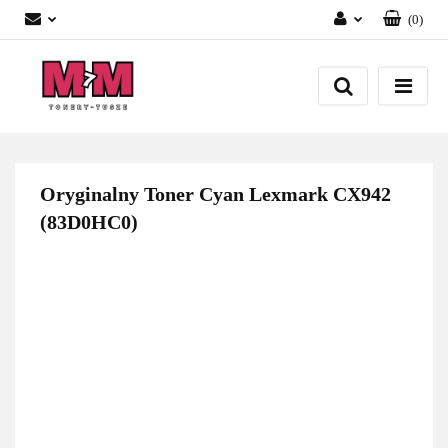
(
0
)
Zaloguj się
Załóż konto
Dodaj zgłoszenie
Zgody cookies
Oryginalny Toner Cyan Lexmark CX942
(83D0HC0)