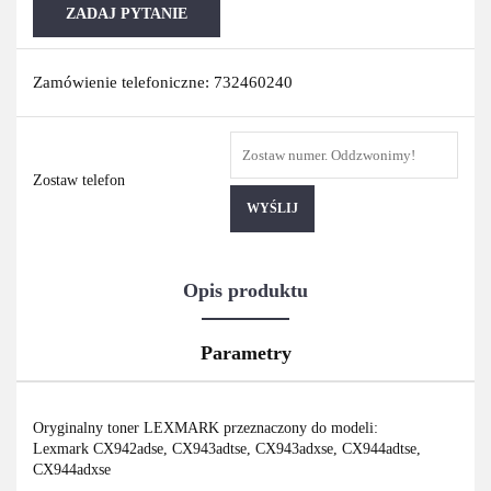
ZADAJ PYTANIE
Zamówienie telefoniczne: 732460240
Zostaw telefon
WYŚLIJ
Opis produktu
Parametry
Oryginalny toner LEXMARK przeznaczony do modeli:
Lexmark CX942adse, CX943adtse, CX943adxse, CX944adtse,
CX944adxse