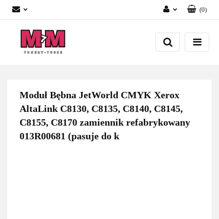
(
0
)
Zaloguj się
Załóż konto
Dodaj zgłoszenie
Zgody cookies
Moduł Bębna JetWorld CMYK Xerox
AltaLink C8130, C8135, C8140, C8145,
C8155, C8170 zamiennik refabrykowany
013R00681 (pasuje do k