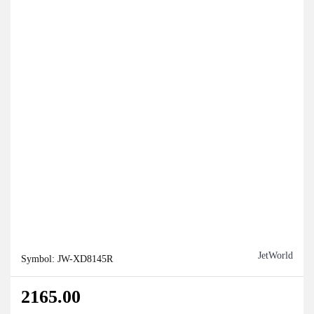
JetWorld
Symbol:
JW-XD8145R
2165.00