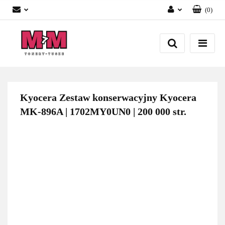
(
0
)
Zaloguj się
Załóż konto
Dodaj zgłoszenie
Zgody cookies
Kyocera Zestaw konserwacyjny Kyocera
MK-896A | 1702MY0UN0 | 200 000 str.