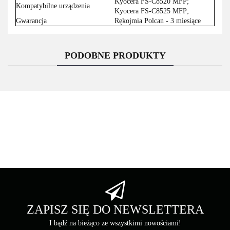
Kyocera FS-C8520 MFP;
Kompatybilne urządzenia
Kyocera FS-C8525 MFP;
Gwarancja
Rękojmia Polcan - 3 miesiące
PODOBNE PRODUKTY
Asarto
Brother
ZAPISZ SIĘ DO NEWSLETTERA
I bądź na bieżąco ze wszystkimi nowościami!