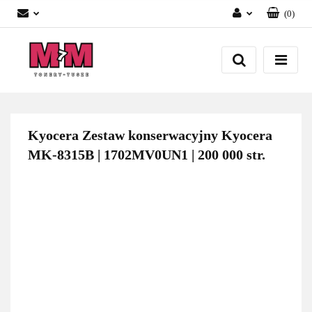
(
0
)
Zaloguj się
Załóż konto
Dodaj zgłoszenie
Zgody cookies
Kyocera Zestaw konserwacyjny Kyocera
MK-8315B | 1702MV0UN1 | 200 000 str.