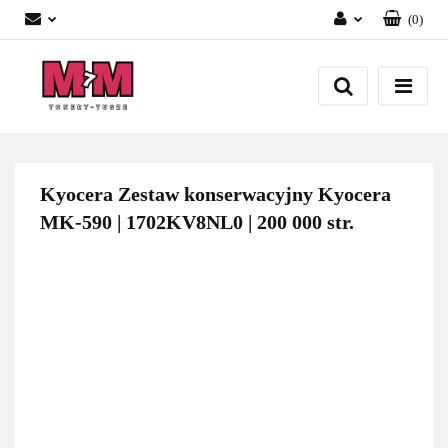
(
0
)
Zaloguj się
Załóż konto
Dodaj zgłoszenie
Zgody cookies
Kyocera Zestaw konserwacyjny Kyocera
MK-590 | 1702KV8NL0 | 200 000 str.