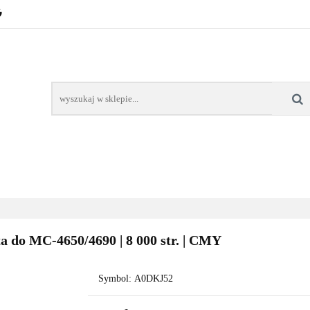
POZNAŃ – GŁOGOWSKA
TONERY
TUSZE
AREK POZNAŃ
TONERY DLA SZKÓŁ
TONERY DLA
KT
Y
TUSZE
NAPRAWA DRUKAREK
TONERY DLA
POZNAŃ
SZKÓŁ
 do MC-4650/4690 | 8 000 str. | CMY
Symbol:
A0DKJ52