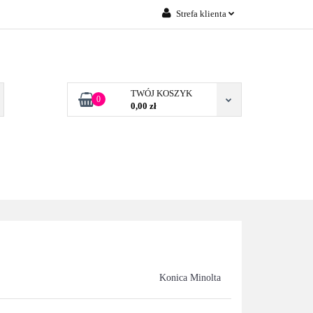
Strefa klienta
Zaloguj się
 FIRM POZNAŃ
Załóż konto
Dodaj zgłoszenie
TWÓJ KOSZYK
0
0,00 zł
Zgody cookies
TONERY DLA FIRM
BLOG
KONTAKT
POZNAŃ
Konica Minolta