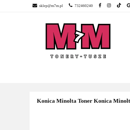
sklep@m7m.pl
732460240
SKLEP TONERY 
NAPRAWA DRUK
BLOG
KONTA
SKLEP TONERY POZNAŃ –
TONER
GŁOGOWSKA
Konica Minolta Toner Konica Minolta