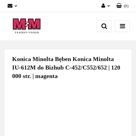
(
0
)
Zaloguj się
Załóż konto
Dodaj zgłoszenie
Zgody cookies
Konica Minolta Bęben Konica Minolta
IU-612M do Bizhub C-452/C552/652 | 120
000 str. | magenta