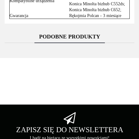
Kompatybilne urządzenia
Konica Minolta bizhub C552ds;
Konica Minolta bizhub C652;
Gwarancja
Rękojmia Polcan - 3 miesiące
PODOBNE PRODUKTY
Asarto
Brother
ZAPISZ SIĘ DO NEWSLETTERA
I bądź na bieżąco ze wszystkimi nowościami!