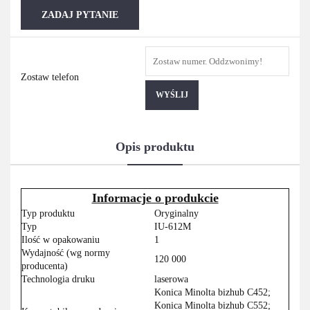
ZADAJ PYTANIE
Zostaw telefon
WYŚLIJ
Opis produktu
Informacje o produkcie
Typ produktu
Oryginalny
Typ
IU-612M
Ilość w opakowaniu
1
Wydajność (wg normy
120 000
producenta)
Technologia druku
laserowa
Konica Minolta bizhub C452;
Konica Minolta bizhub C552;