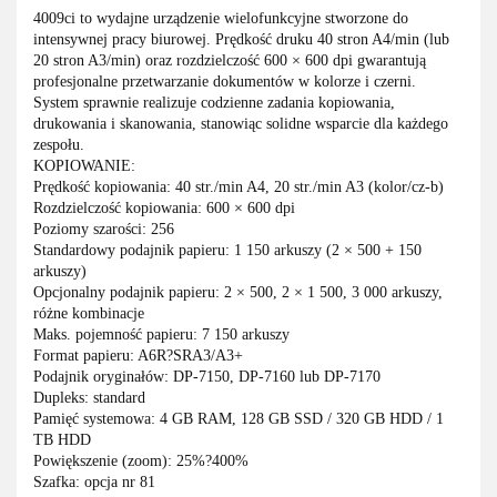
4009ci to wydajne urządzenie wielofunkcyjne stworzone do
intensywnej pracy biurowej. Prędkość druku 40 stron A4/min (lub
20 stron A3/min) oraz rozdzielczość 600 × 600 dpi gwarantują
profesjonalne przetwarzanie dokumentów w kolorze i czerni.
System sprawnie realizuje codzienne zadania kopiowania,
drukowania i skanowania, stanowiąc solidne wsparcie dla każdego
zespołu.
KOPIOWANIE:
Prędkość kopiowania: 40 str./min A4, 20 str./min A3 (kolor/cz-b)
Rozdzielczość kopiowania: 600 × 600 dpi
Poziomy szarości: 256
Standardowy podajnik papieru: 1 150 arkuszy (2 × 500 + 150
arkuszy)
Opcjonalny podajnik papieru: 2 × 500, 2 × 1 500, 3 000 arkuszy,
różne kombinacje
Maks. pojemność papieru: 7 150 arkuszy
Format papieru: A6R?SRA3/A3+
Podajnik oryginałów: DP-7150, DP-7160 lub DP-7170
Dupleks: standard
Pamięć systemowa: 4 GB RAM, 128 GB SSD / 320 GB HDD / 1
TB HDD
Powiększenie (zoom): 25%?400%
Szafka: opcja nr 81