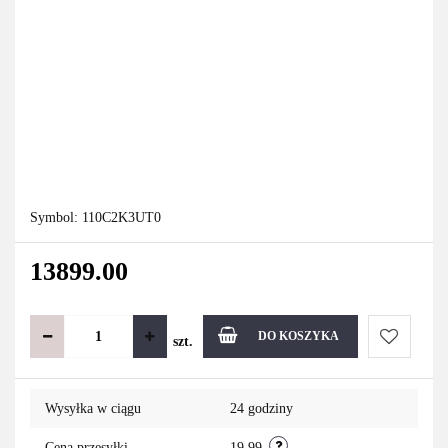
Symbol:
110C2K3UT0
13899.00
DO KOSZYKA
szt.
Do
Wysyłka w ciągu
24 godziny
przechowa
Cena przesyłki
19.99