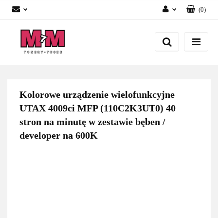
(
0
)
Zaloguj się
Załóż konto
Dodaj zgłoszenie
Zgody cookies
Kolorowe urządzenie wielofunkcyjne
UTAX 4009ci MFP (110C2K3UT0) 40
stron na minutę w zestawie bęben /
developer na 600K