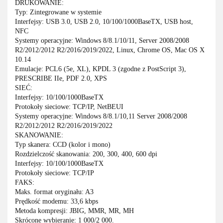
DRUKOWANIE:
Typ: Zintegrowane w systemie
Interfejsy: USB 3.0, USB 2.0, 10/100/1000BaseTX, USB host,
NFC
Systemy operacyjne: Windows 8/8.1/10/11, Server 2008/2008
R2/2012/2012 R2/2016/2019/2022, Linux, Chrome OS, Mac OS X
10.14
Emulacje: PCL6 (5e, XL), KPDL 3 (zgodne z PostScript 3),
PRESCRIBE IIe, PDF 2.0, XPS
SIEĆ:
Interfejsy: 10/100/1000BaseTX
Protokoły sieciowe: TCP/IP, NetBEUI
Systemy operacyjne: Windows 8/8.1/10,11 Server 2008/2008
R2/2012/2012 R2/2016/2019/2022
SKANOWANIE:
Typ skanera: CCD (kolor i mono)
Rozdzielczość skanowania: 200, 300, 400, 600 dpi
Interfejsy: 10/100/1000BaseTX
Protokoły sieciowe: TCP/IP
FAKS:
Maks. format oryginału: A3
Prędkość modemu: 33,6 kbps
Metoda kompresji: JBIG, MMR, MR, MH
Skrócone wybieranie: 1 000/2 000.