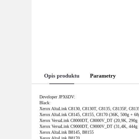
Opis produktu
Parametry
Developer JPX6DV:
Black:
Xerox AltaLink C8130, C8130T, C8135, C8135F, C813
Xerox AltaLink C8145, C8155, C8170 (36K, 500g + 68
Xerox VersaLink C8000DT, C8000V_DT (20,9K, 290g 
Xerox VersaLink C9000DT, C9000V_DT (31,4K, 444g 
Xerox AltaLink B8145, B8155
Xerox AltaLink B8170