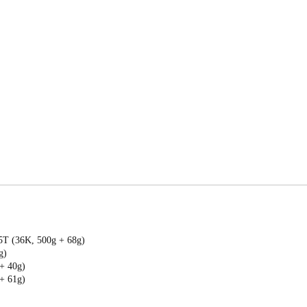
5T (36K, 500g + 68g)
g)
+ 40g)
+ 61g)