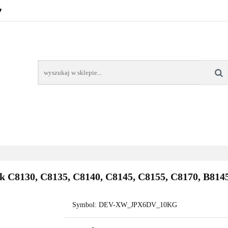
POZNAŃ – GŁOGOWSKA
TONERY
TUSZE
AREK POZNAŃ
TONERY DLA SZKÓŁ
TONERY DLA
KT
Y
TUSZE
NAPRAWA DRUKAREK
TONERY DLA
POZNAŃ
SZKÓŁ
 C8130, C8135, C8140, C8145, C8155, C8170, B814
Symbol:
DEV-XW_JPX6DV_10KG