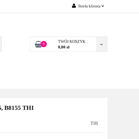
Strefa klienta
Zaloguj się
 FIRM POZNAŃ
Załóż konto
Dodaj zgłoszenie
TWÓJ KOSZYK
0
0,00 zł
Zgody cookies
TONERY DLA FIRM
BLOG
KONTAKT
POZNAŃ
5, B8155 THI
THI