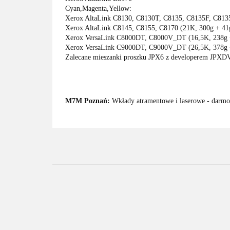
Cyan,Magenta,Yellow:
Xerox AltaLink C8130, C8130T, C8135, C8135F, C813
Xerox AltaLink C8145, C8155, C8170 (21K, 300g + 41
Xerox VersaLink C8000DT, C8000V_DT (16,5K, 238g 
Xerox VersaLink C9000DT, C9000V_DT (26,5K, 378g 
Zalecane mieszanki proszku JPX6 z developerem JPXDV
M7M Poznań:
Wkłady atramentowe i laserowe - darmow