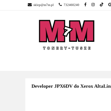
sklep@m7m.pl
732460240
SKLEP TONERY 
NAPRAWA DRUK
BLOG
KONTA
SKLEP TONERY POZNAŃ –
TONER
GŁOGOWSKA
Developer JPX6DV do Xerox AltaLink