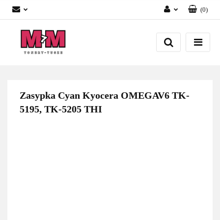
(
0
)
Zaloguj się
Załóż konto
Dodaj zgłoszenie
Zgody cookies
Zasypka Cyan Kyocera OMEGAV6 TK-
5195, TK-5205 THI