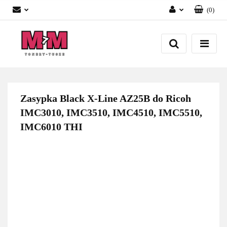
(
0
)
Zaloguj się
Załóż konto
Dodaj zgłoszenie
Zgody cookies
Zasypka Black X-Line AZ25B do Ricoh
IMC3010, IMC3510, IMC4510, IMC5510,
IMC6010 THI